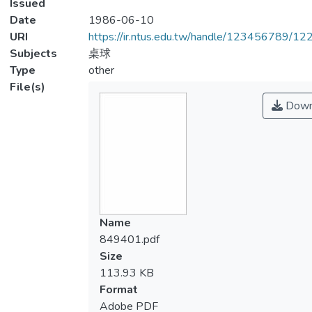
Issued
Date
1986-06-10
URI
https://ir.ntus.edu.tw/handle/123456789/1
Subjects
桌球
Type
other
File(s)
Down
Name
849401.pdf
Size
113.93 KB
Format
Adobe PDF