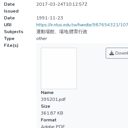
Date
2017-03-24T10:12:57Z
Issued
Date
1991-11-23
URI
https://ir.ntus.edu.tw/handle/987654321/1
Subjects
運動場館、場地;體育行政
Type
other
File(s)
Downl
Name
395201.pdf
Size
361.87 KB
Format
Adobe PDF