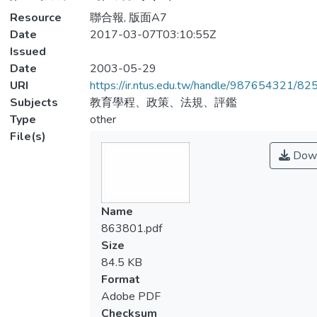
Resource
聯合報, 版面A7
Date
2017-03-07T03:10:55Z
Issued
Date
2003-05-29
URI
https://ir.ntus.edu.tw/handle/987654321/82
Subjects
教育學程、政策、法規、評鑑
Type
other
File(s)
Down
Name
863801.pdf
Size
84.5 KB
Format
Adobe PDF
Checksum