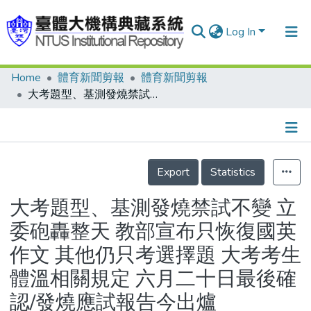
Log In
Home
體育新聞剪報
體育新聞剪報
Communities & Collections
大考題型、基測發燒禁試不變 立委砲轟整天 教部宣布只恢復國英作文 其他仍只考選擇題 大考考生體溫相關規定 六月二十日最後確認/發燒應試報告今出爐
Research Outputs
Fundings & Projects
Details
People
Export
Statistics
Organizations
大考題型、基測發燒禁試不變 立
Statistics
委砲轟整天 教部宣布只恢復國英
作文 其他仍只考選擇題 大考考生
體溫相關規定 六月二十日最後確
認/發燒應試報告今出爐