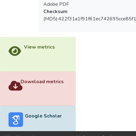
Adobe PDF
Checksum
(MD5):422f31a1f91f61ec742695cce85f
View metrics
Download metrics
Google Scholar