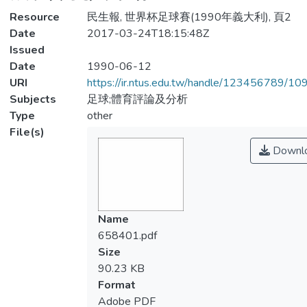
Resource
民生報, 世界杯足球賽(1990年義大利), 頁2
Date
2017-03-24T18:15:48Z
Issued
Date
1990-06-12
URI
https://ir.ntus.edu.tw/handle/123456789/1
Subjects
足球;體育評論及分析
Type
other
File(s)
Downl
Name
658401.pdf
Size
90.23 KB
Format
Adobe PDF