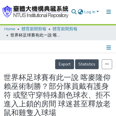
Log In
Home
體育新聞剪報
體育新聞剪報
Communities & Collections
世界杯足球賽有此一說 喀麥隆仰賴巫術制勝？部分隊員戴有護身符 或堅守穿特殊顏色球衣、拒不進入上鎖的房間 球迷甚至釋放老鼠和雞隻入球場
Research Outputs
Fundings & Projects
Details
People
Export
Statistics
Organizations
世界杯足球賽有此一說 喀麥隆仰
Statistics
賴巫術制勝？部分隊員戴有護身
符 或堅守穿特殊顏色球衣、拒不
進入上鎖的房間 球迷甚至釋放老
鼠和雞隻入球場