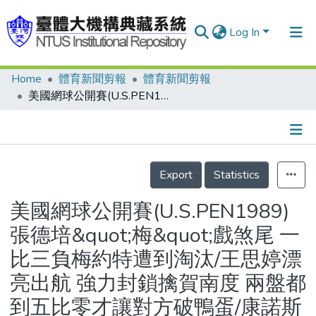
Log In
Home
體育新聞剪報
體育新聞剪報
Communities & Collections
美國網球公開賽(U.S.PEN1989) 張德培&quot;梅&quot;戲煞尾 一比三負梅約特遭到淘汰/王思婷漂亮出航 強力封鎖擒賀南度 兩盤都到五比零才讓對方破鴨蛋/康諾斯勇潰艾柏格 藍道演出飛越蘇聯
Research Outputs
Fundings & Projects
Details
People
Export
Statistics
Organizations
美國網球公開賽(U.S.PEN1989)
Statistics
張德培&quot;梅&quot;戲煞尾 一
比三負梅約特遭到淘汰/王思婷漂
亮出航 強力封鎖擒賀南度 兩盤都
到五比零才讓對方破鴨蛋/康諾斯