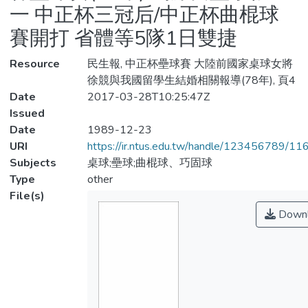
一 中正杯三冠后/中正杯曲棍球
賽開打 省體等5隊1日雙捷
Resource
民生報, 中正杯壘球賽 大陸前國家桌球女將
徐競與我國留學生結婚相關報導(78年), 頁4
Date
2017-03-28T10:25:47Z
Issued
Date
1989-12-23
URI
https://ir.ntus.edu.tw/handle/123456789/1
Subjects
桌球;壘球;曲棍球、巧固球
Type
other
File(s)
Downl