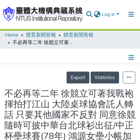
Log In
Home
體育新聞剪報
體育新聞剪報
Communities & Collections
不必再等二年 徐競立可著我戰袍揮拍打江山 大陸桌球協會託人轉話 只要其他國家不反對 同意徐競隨時可披中華台北球衫出征/中正杯壘球賽(78年) 鴻源女壘小帳加一 中正杯三冠后/中正杯曲棍球賽開打 省體等5隊1日雙捷
Research Outputs
Fundings & Projects
Details
People
Export
Statistics
Organizations
不必再等二年 徐競立可著我戰袍
Statistics
揮拍打江山 大陸桌球協會託人轉
話 只要其他國家不反對 同意徐競
隨時可披中華台北球衫出征/中正
杯壘球賽(78年) 鴻源女壘小帳加