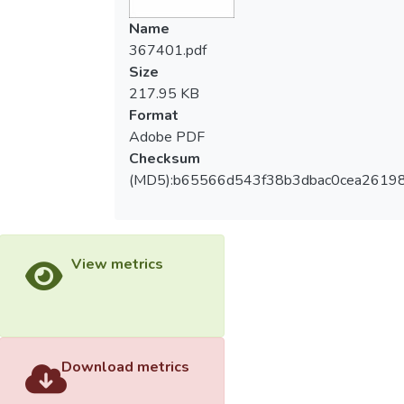
Name
367401.pdf
Size
217.95 KB
Format
Adobe PDF
Checksum
(MD5):b65566d543f38b3dbac0cea2619
View metrics
Download metrics