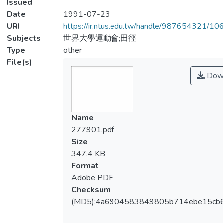
Issued
Date
1991-07-23
URI
https://ir.ntus.edu.tw/handle/987654321/1
Subjects
世界大學運動會;田徑
Type
other
File(s)
Dow
Name
277901.pdf
Size
347.4 KB
Format
Adobe PDF
Checksum
(MD5):4a6904583849805b714ebe15cb