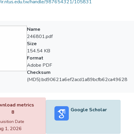
//ir.ntus.edu.tw/handle/987654321/105831
Name
246801.pdf
Size
154.54 KB
Format
Adobe PDF
Checksum
(MD5):bd90621a6ef2acd1a89bcfb62ca49628
nload metrics
Google Scholar
8
uisition Date
g 1, 2026