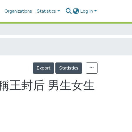
Organizations
Statistics
Log In
Export
Statistics
賽稱王封后 男生女生