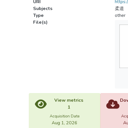
URI
https:
Subjects
柔道
Type
other
File(s)
View metrics
Dow
1
Acquisition Date
Acq
Aug 1, 2026
Au