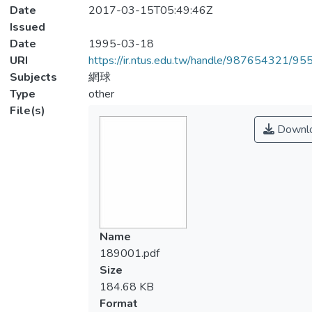
Date
2017-03-15T05:49:46Z
Issued
Date
1995-03-18
URI
https://ir.ntus.edu.tw/handle/987654321/95
Subjects
網球
Type
other
File(s)
Downl
Name
189001.pdf
Size
184.68 KB
Format