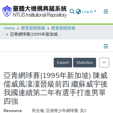
Log In
Home
體育新聞剪報
體育新聞剪報
Communities & Collections
亞青網球賽(1995年新加坡) 陳威儒威風凜凜晉級前四 繼蘇威宇後我國連續第二年有選手打進男單四強
Research Outputs
Fundings & Projects
Details
People
Export
Statistics
Organizations
亞青網球賽(1995年新加坡) 陳威
Statistics
儒威風凜凜晉級前四 繼蘇威宇後
我國連續第二年有選手打進男單
四強
Resource
民生報, 亞洲青少年網球賽, 頁2