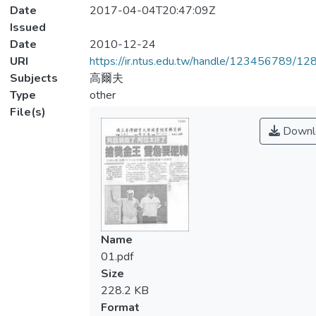
Date
2017-04-04T20:47:09Z
Issued
Date
2010-12-24
URI
https://ir.ntus.edu.tw/handle/123456789/1
Subjects
高爾夫
Type
other
File(s)
Downl
Name
01.pdf
Size
228.2 KB
Format