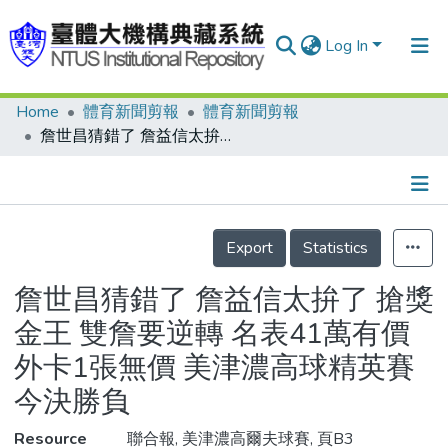
Log In
Home
體育新聞剪報
體育新聞剪報
Communities & Collections
詹世昌猜錯了 詹益信太拚了 搶獎金王 雙詹要逆轉 名表41萬有價 外卡1張無價 美津濃高球精英賽今決勝負
Research Outputs
Fundings & Projects
Details
People
Export
Statistics
Organizations
詹世昌猜錯了 詹益信太拚了 搶獎
Statistics
金王 雙詹要逆轉 名表41萬有價
外卡1張無價 美津濃高球精英賽
今決勝負
Resource
聯合報, 美津濃高爾夫球賽, 頁B3