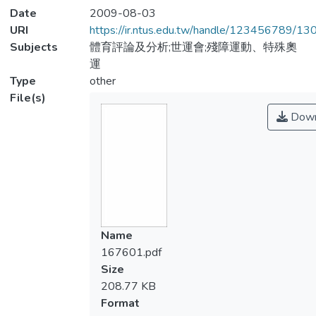
Date
2009-08-03
URI
https://ir.ntus.edu.tw/handle/123456789/1
Subjects
體育評論及分析;世運會;殘障運動、特殊奧
運
Type
other
File(s)
Down
Name
167601.pdf
Size
208.77 KB
Format