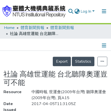
Log In
Home
體育新聞剪報
體育新聞剪報
Communities & Collections
社論 高雄世運能 台北聽障奧運豈可不能
Research Outputs
Fundings & Projects
Details
People
Export
Statistics
Organizations
社論 高雄世運能 台北聽障奧運豈
Statistics
可不能
Resource
中國時報, 世運會(2009年台灣) 聽障奧運會
(2009年台灣), 頁A15
Date
2017-04-05T11:31:05Z
Issued