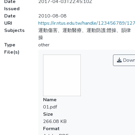
Date
2017-04-03T22:45:10Z
Issued
Date
2010-08-08
URI
https://ir.ntus.edu.tw/handle/123456789/1
Subjects
運動傷害、運動醫療、運動防護;體操、韻律
操
Type
other
File(s)
Down
Name
01.pdf
Size
266.08 KB
Format