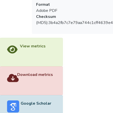
Format
Adobe PDF
Checksum
(MD5):3b4a2fb7c7e79aa744c1cff4639e
View metrics
Download metrics
Google Scholar