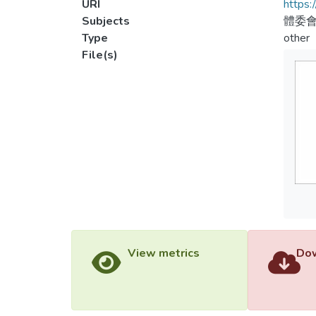
URI
https:
Subjects
體委會
Type
other
File(s)
View metrics
Dow