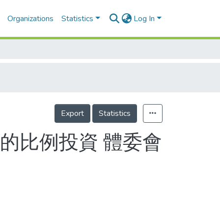
Organizations
Statistics
Log In
Export
Statistics
的比例投資 體委會