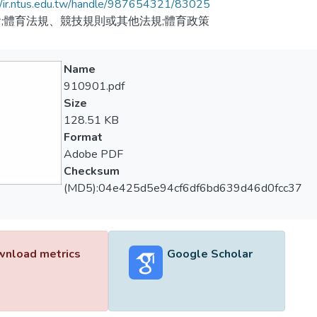
//ir.ntus.edu.tw/handle/987654321/83025
;體育法規、競技規則或其他法規;體育政策
Name
910901.pdf
Size
128.51 KB
Format
Adobe PDF
Checksum
(MD5):04e425d5e94cf6df6bd639d46d0fcc37
nload metrics
Google Scholar