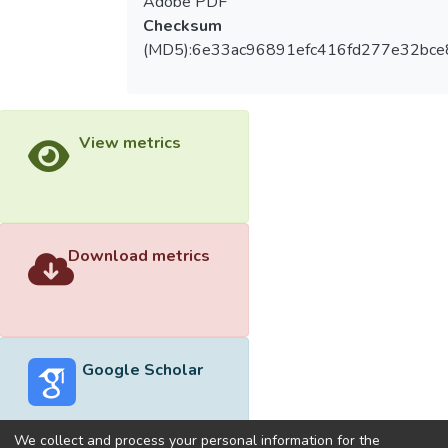
Adobe PDF
Checksum
(MD5):6e33ac96891efc416fd277e32bce
View metrics
Download metrics
Google Scholar
We collect and process your personal information for the