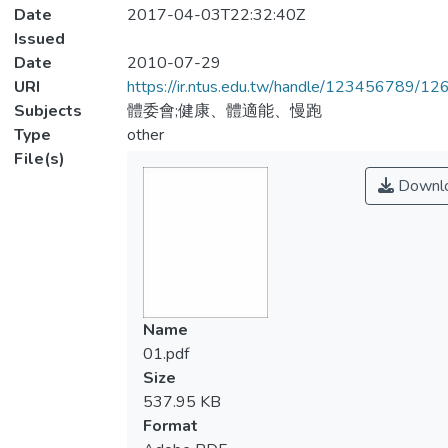
Date
2017-04-03T22:32:40Z
Issued
Date
2010-07-29
URI
https://ir.ntus.edu.tw/handle/123456789/1
Subjects
體委會;健康、體適能、慢跑
Type
other
File(s)
Downl
Name
01.pdf
Size
537.95 KB
Format