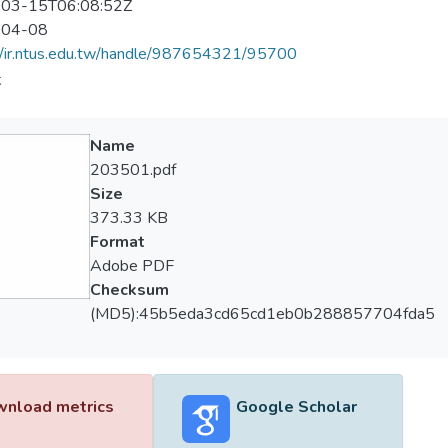
03-15T06:08:52Z
-04-08
//ir.ntus.edu.tw/handle/987654321/95700
夫
Name
203501.pdf
Size
373.33 KB
Format
Adobe PDF
Checksum
(MD5):45b5eda3cd65cd1eb0b288857704fda5
nload metrics
Google Scholar