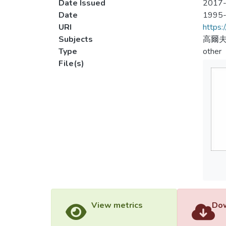
Date Issued
2017-
Date
1995
URI
https:
Subjects
高爾
Type
other
File(s)
View metrics
Dow