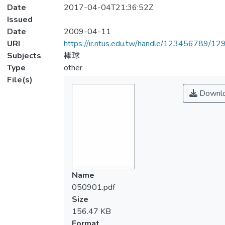
Date
2017-04-04T21:36:52Z
Issued
Date
2009-04-11
URI
https://ir.ntus.edu.tw/handle/123456789/1
Subjects
棒球
Type
other
File(s)
Downl
Name
050901.pdf
Size
156.47 KB
Format