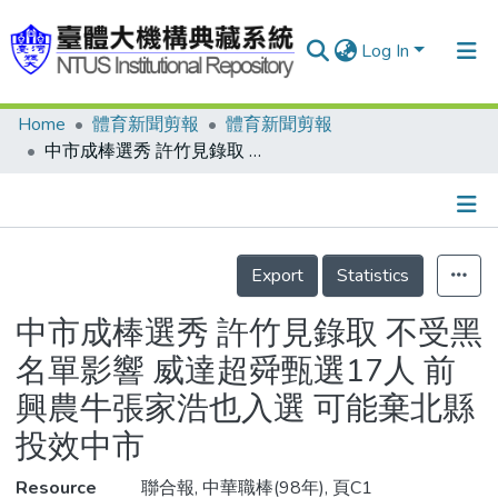
Log In
Home
體育新聞剪報
體育新聞剪報
Communities & Collections
中市成棒選秀 許竹見錄取 不受黑名單影響 威達超舜甄選17人 前興農牛張家浩也入選 可能棄北縣投效中市
Research Outputs
Fundings & Projects
Details
People
Export
Statistics
Organizations
中市成棒選秀 許竹見錄取 不受黑
Statistics
名單影響 威達超舜甄選17人 前
興農牛張家浩也入選 可能棄北縣
投效中市
Resource
聯合報, 中華職棒(98年), 頁C1