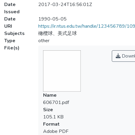
Date
2017-03-24T16:56:01Z
Issued
Date
1990-05-05
URI
https://ir.ntus.edu.tw/handle/123456789/1
Subjects
橄欖球、美式足球
Type
other
File(s)
Downl
Name
606701.pdf
Size
105.1 KB
Format
Adobe PDF