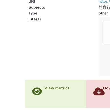
URI
https:
Subjects
體育行
Type
other
File(s)
View metrics
Dow