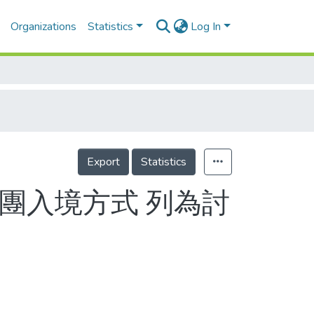
Organizations
Statistics
Log In
Export
Statistics
團入境方式 列為討