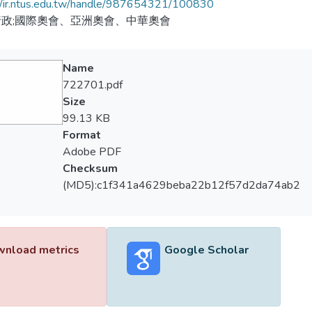
//ir.ntus.edu.tw/handle/987654321/100830
政;國際奧會、亞洲奧會、中華奧會
Name
722701.pdf
Size
99.13 KB
Format
Adobe PDF
Checksum
(MD5):c1f341a4629beba22b12f57d2da74ab2
nload metrics
Google Scholar