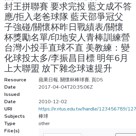
封王拼聯賽 要求完投 藍文成不答
應/拒入老爸球隊 藍天邵爭冠父
子強碰/關懷杯昨日戰績表/關懷
杯獎勵名單/印地安人青棒訓練營
台灣小投手直球不直 美教練：變
化球投太多/李振昌目標 明年6月
上大聯盟 放下雜念球速提升
Resource
蘋果日報, 關懷杯棒球賽, 頁D5
Date
2017-04-04T20:35:06Z
Issued
Date
2010-12-02
URI
https://ir.ntus.edu.tw/handle/123456789/1
Subjects
棒球
Type
other
File(s)