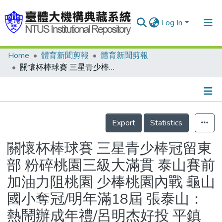
Log In
Home
體育新聞剪報
體育新聞剪報
Communities & Collections
關懷杯棒球賽 三星青少棒冠留東部 粉碎桃園三級大滿貫 泰山賽前加油力阻桃園 少棒桃園內戰 龜山國小奪冠/明年滿18屆 張泰山：熱鬧辦成年禮/呂明杰好投 平鎮封王拼聯賽 要求完投 藍文成不答應/拒入老爸球隊 藍天邵爭冠父子強碰/關懷杯昨日戰績表/關懷杯獎勵名單/印地安人青棒訓練營 台灣小投手直球不直 美教練：變化球投太多/李振昌目標 明年6月上大聯盟 放下雜念球速提升
Research Outputs
Fundings & Projects
Details
People
Export
Statistics
Organizations
關懷杯棒球賽 三星青少棒冠留東
Statistics
部 粉碎桃園三級大滿貫 泰山賽前
加油力阻桃園 少棒桃園內戰 龜山
國小奪冠/明年滿18屆 張泰山：
熱鬧辦成年禮/呂明杰好投 平鎮