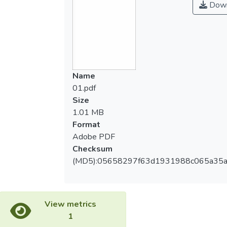
Down
Name
01.pdf
Size
1.01 MB
Format
Adobe PDF
Checksum
(MD5):05658297f63d1931988c065a35
View metrics
1