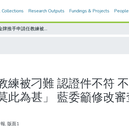
 Collections
Research Outputs
Fundings & Projects
People
奧金牌推手申請任教練被刁難 認證件不符 不理訴願決定 體委會被批「恣意妄為，莫此為甚」 藍委籲修改審查辦法 體委會：四月初可望修改
教練被刁難 認證件不符 不
莫此為甚」 藍委籲修改審
報, 版面1