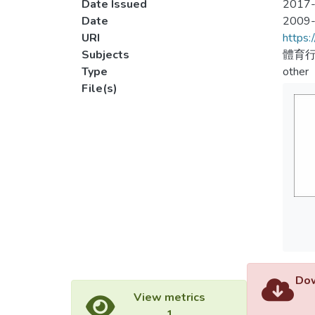
Date Issued
2017-
Date
2009
URI
https:
Subjects
體育行
Type
other
File(s)
Dow
View metrics
1