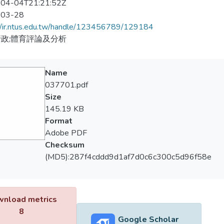
04-04T21:21:52Z
-03-28
//ir.ntus.edu.tw/handle/123456789/129184
政;體育評論及分析
Name
037701.pdf
Size
145.19 KB
Format
Adobe PDF
Checksum
(MD5):287f4cddd9d1af7d0c6c300c5d96f58e
nload metrics
8
Google Scholar