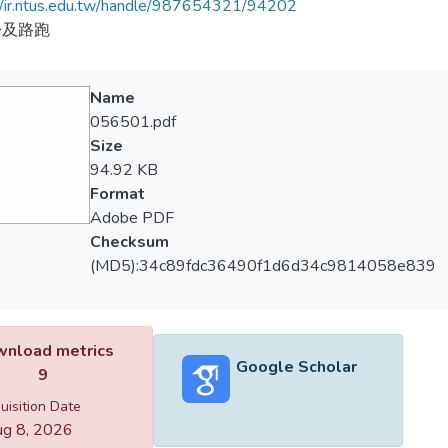
//ir.ntus.edu.tw/handle/987654321/94202
松及路跑
Name
056501.pdf
Size
94.92 KB
Format
Adobe PDF
Checksum
(MD5):34c89fdc36490f1d6d34c9814058e839
nload metrics
Google Scholar
9
uisition Date
g 8, 2026