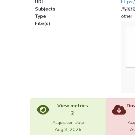
URI
https:
Subjects
馬拉
Type
other
File(s)
View metrics
Dow
2
Acquisition Date
Acq
Aug 8, 2026
Au