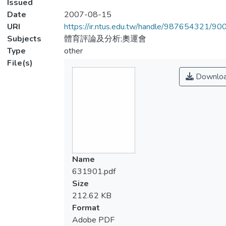
Issued
Date
2007-08-15
URI
https://ir.ntus.edu.tw/handle/987654321/90
Subjects
體育評論及分析;奧運會
Type
other
File(s)
Downlo
Name
631901.pdf
Size
212.62 KB
Format
Adobe PDF