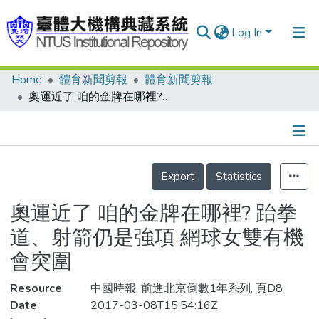
Log In
Home
體育新聞剪報
體育新聞剪報
Communities & Collections
奧運近了 咱的金牌在哪裡? 跆拳道、射箭仍是強項 網球女雙有機會突圍
Research Outputs
Fundings & Projects
Details
People
Export
Statistics
Organizations
奧運近了 咱的金牌在哪裡? 跆拳
Statistics
道、射箭仍是強項 網球女雙有機
會突圍
Resource
中國時報, 前進北京倒數1年系列, 頁D8
Date
2017-03-08T15:54:16Z