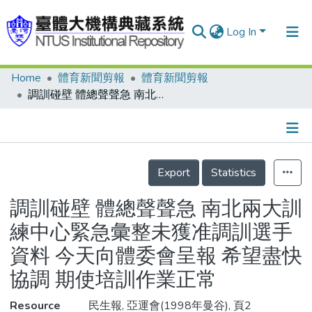
Log In
Home
體育新聞剪報
體育新聞剪報
Communities & Collections
調訓碰壁 體總聲聲急 南北兩大訓練中心緊急彙整未獲准調訓選手資料 今天向體委會呈報 希望盡快協調 期使培訓作業正常
Research Outputs
Fundings & Projects
Details
People
Export
Statistics
Organizations
調訓碰壁 體總聲聲急 南北兩大訓
Statistics
練中心緊急彙整未獲准調訓選手
資料 今天向體委會呈報 希望盡快
協調 期使培訓作業正常
Resource
民生報, 亞運會(1998年曼谷), 頁2