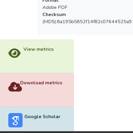
Format
Adobe PDF
Checksum
(MD5):8a195b5852f14f82c07644525a9
View metrics
Download metrics
Google Scholar