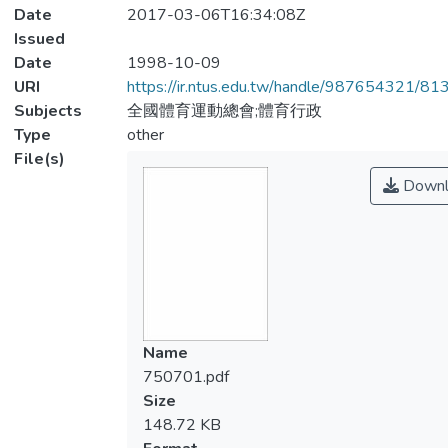
Date
2017-03-06T16:34:08Z
Issued
Date
1998-10-09
URI
https://ir.ntus.edu.tw/handle/987654321/81
Subjects
全國體育運動總會;體育行政
Type
other
File(s)
Downl
Name
750701.pdf
Size
148.72 KB