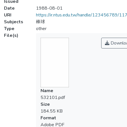
Issued
Date
1988-08-01
URI
https://ir.ntus.edu.tw/handle/123456789/1
Subjects
棒球
Type
other
File(s)
Downlo
Name
532101.pdf
Size
184.55 KB
Format
Adobe PDF