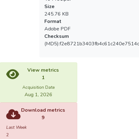
Size
245.76 KB
Format
Adobe PDF
Checksum
(MD5):f2e8721b3403fb4c61c240e7514
View metrics
1
Acquisition Date
Aug 1, 2026
Download metrics
9
Last Week
2