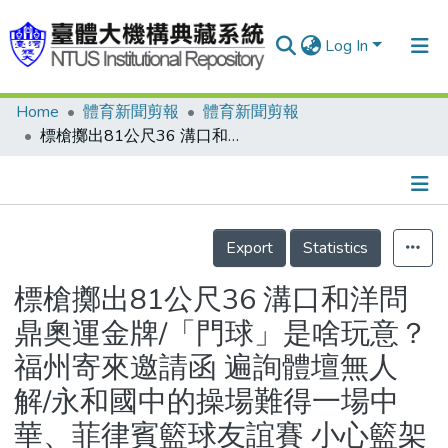
Log In
Home
體育新聞剪報
體育新聞剪報
Communities & Collections
標槍擲出81公尺36 溝口和洋問鼎奧運金牌/「門球」是啥玩意？福州寄來邀請函 遍詢體壇無人解/永和國中的操場難得一場中華、菲律賓籃球友誼賽 小心籃架垮了
Research Outputs
Fundings & Projects
Details
People
Export
Statistics
Organizations
標槍擲出81公尺36 溝口和洋問
Statistics
鼎奧運金牌/「門球」是啥玩意？
福州寄來邀請函 遍詢體壇無人
解/永和國中的操場難得一場中
華、菲律賓籃球友誼賽 小心籃架