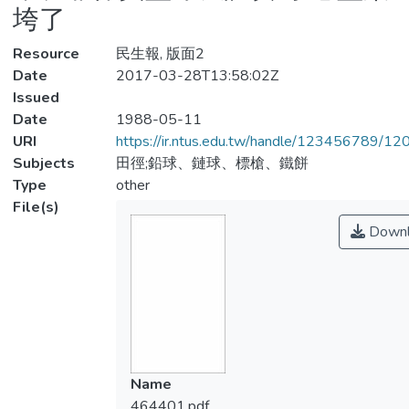
垮了
Resource
民生報, 版面2
Date
2017-03-28T13:58:02Z
Issued
Date
1988-05-11
URI
https://ir.ntus.edu.tw/handle/123456789/1
Subjects
田徑;鉛球、鏈球、標槍、鐵餅
Type
other
File(s)
Downl
Name
464401.pdf