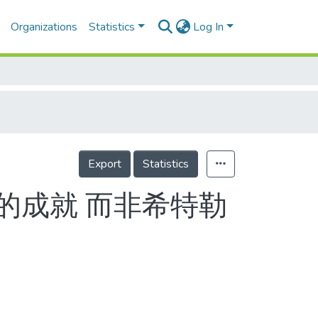
Organizations
Statistics
Log In
Export
Statistics
的成就 而非希特勒