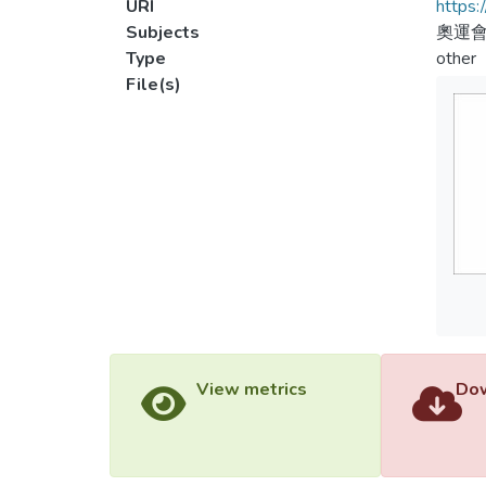
URI
https:
Subjects
奧運會
Type
other
File(s)
View metrics
Dow