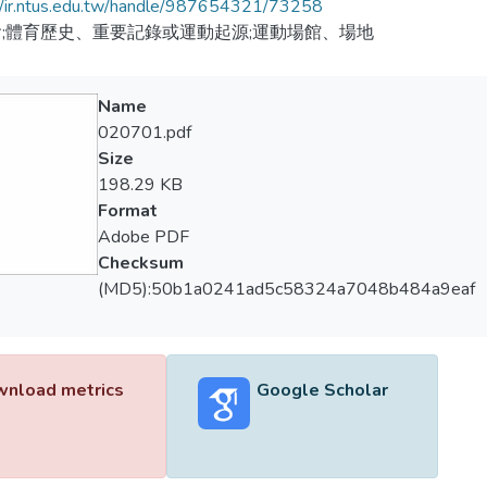
//ir.ntus.edu.tw/handle/987654321/73258
;體育歷史、重要記錄或運動起源;運動場館、場地
Name
020701.pdf
Size
198.29 KB
Format
Adobe PDF
Checksum
(MD5):50b1a0241ad5c58324a7048b484a9eaf
nload metrics
Google Scholar