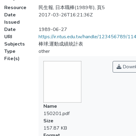
Resource
民生報, 日本職棒(1989年), 頁5
Date
2017-03-26T16:21:36Z
Issued
Date
1989-06-27
URI
https://ir.ntus.edu.tw/handle/123456789/1
Subjects
棒球;運動成績統計表
Type
other
File(s)
Downl
Name
150201.pdf
Size
157.87 KB
Format