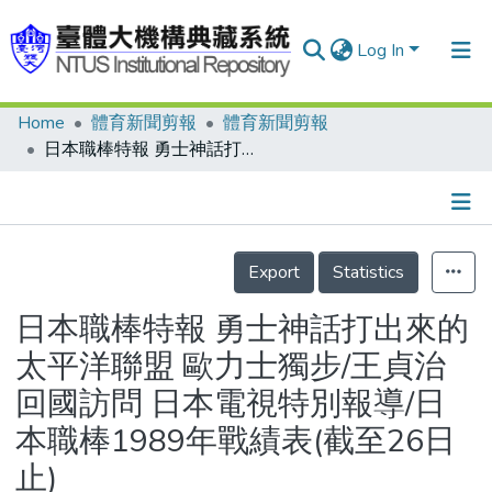
Log In
Home
體育新聞剪報
體育新聞剪報
Communities & Collections
日本職棒特報 勇士神話打出來的 太平洋聯盟 歐力士獨步/王貞治回國訪問 日本電視特別報導/日本職棒1989年戰績表(截至26日止)
Research Outputs
Fundings & Projects
Details
People
Export
Statistics
Organizations
日本職棒特報 勇士神話打出來的
Statistics
太平洋聯盟 歐力士獨步/王貞治
回國訪問 日本電視特別報導/日
本職棒1989年戰績表(截至26日
止)