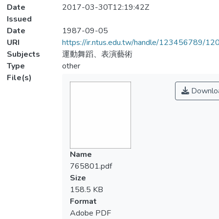
Date
2017-03-30T12:19:42Z
Issued
Date
1987-09-05
URI
https://ir.ntus.edu.tw/handle/123456789/1
Subjects
運動舞蹈、表演藝術
Type
other
File(s)
Downlo
Name
765801.pdf
Size
158.5 KB
Format
Adobe PDF