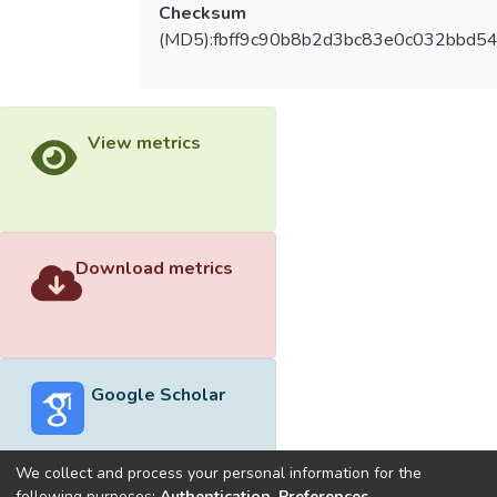
Checksum
(MD5):fbff9c90b8b2d3bc83e0c032bbd5
View metrics
Download metrics
Google Scholar
We collect and process your personal information for the
following purposes:
Authentication, Preferences,