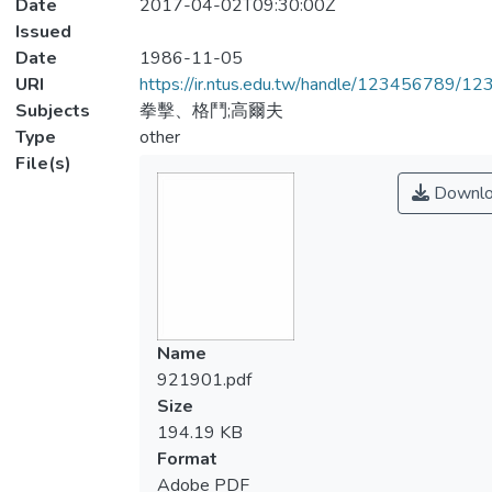
Date
2017-04-02T09:30:00Z
Issued
Date
1986-11-05
URI
https://ir.ntus.edu.tw/handle/123456789/1
Subjects
拳擊、格鬥;高爾夫
Type
other
File(s)
Downlo
Name
921901.pdf
Size
194.19 KB
Format
Adobe PDF