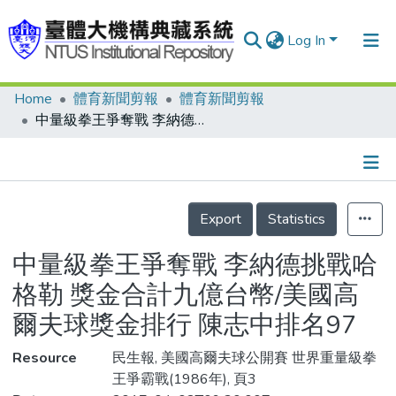
Log In
Home
體育新聞剪報
體育新聞剪報
Communities & Collections
中量級拳王爭奪戰 李納德挑戰哈格勒 獎金合計九億台幣/美國高爾夫球獎金排行 陳志中排名97
Research Outputs
Fundings & Projects
Details
People
Export
Statistics
Organizations
中量級拳王爭奪戰 李納德挑戰哈
Statistics
格勒 獎金合計九億台幣/美國高
爾夫球獎金排行 陳志中排名97
Resource
民生報, 美國高爾夫球公開賽 世界重量級拳
王爭霸戰(1986年), 頁3