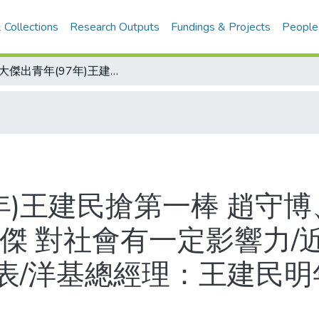
 Collections
Research Outputs
Fundings & Projects
People
10大傑出青年(97年)王建民搶第一棒 趙守博、施振榮推薦/45年來沒棒球員獲選/十傑 對社會有一定影響力/近十年入選十大傑出青年的運動員一覽表/洋基總經理：王建民明年還是王牌先發/王建民小檔案
7年)王建民搶第一棒 趙守博
十傑 對社會有一定影響力/
表/洋基總經理：王建民明