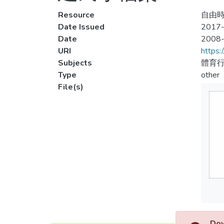
Resource
自由時
Date Issued
2017-
Date
2008
URI
https:
Subjects
體育行
Type
other
File(s)
Dow