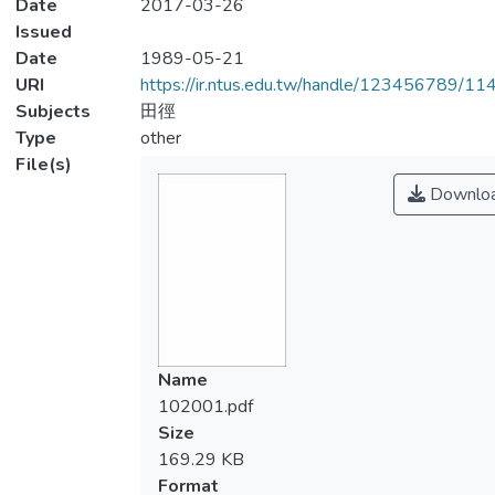
Date
2017-03-26
Issued
Date
1989-05-21
URI
https://ir.ntus.edu.tw/handle/123456789/1
Subjects
田徑
Type
other
File(s)
Downlo
Name
102001.pdf
Size
169.29 KB
Format