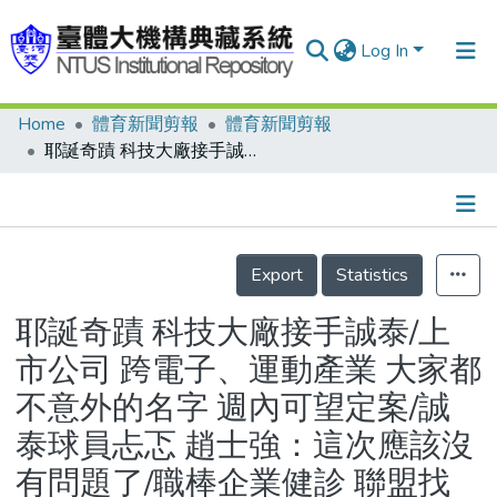
Log In
Home
體育新聞剪報
體育新聞剪報
Communities & Collections
耶誕奇蹟 科技大廠接手誠泰/上市公司 跨電子、運動產業 大家都不意外的名字 週內可望定案/誠泰球員忐忑 趙士強：這次應該沒有問題了/職棒企業健診 聯盟找外援
Research Outputs
Fundings & Projects
Details
People
Export
Statistics
Organizations
耶誕奇蹟 科技大廠接手誠泰/上
Statistics
市公司 跨電子、運動產業 大家都
不意外的名字 週內可望定案/誠
泰球員忐忑 趙士強：這次應該沒
有問題了/職棒企業健診 聯盟找