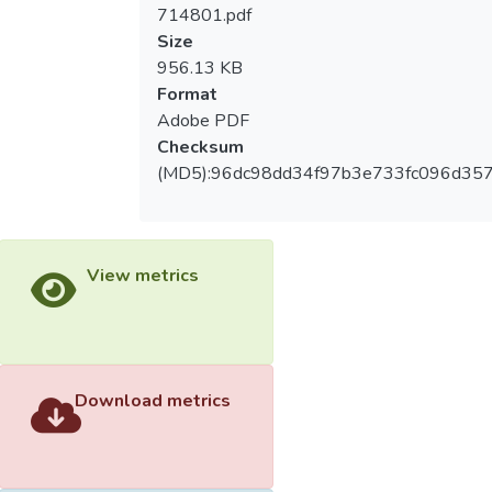
714801.pdf
Size
956.13 KB
Format
Adobe PDF
Checksum
(MD5):96dc98dd34f97b3e733fc096d35
View metrics
Download metrics