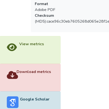
Format
Adobe PDF
Checksum
(MD5):cace96c30eb7605268d065e28f1
View metrics
Download metrics
Google Scholar