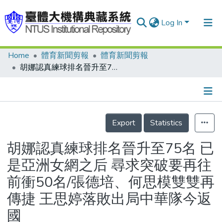
Log In
Home
體育新聞剪報
體育新聞剪報
Communities & Collections
胡娜認真練球排名晉升至75名 已是亞洲女網之后 尋求突破要再往前衝50名/張德培、何思模雙雙再傳捷 王思婷落敗出局中華隊今返國
Research Outputs
Fundings & Projects
Details
People
Export
Statistics
Organizations
胡娜認真練球排名晉升至75名 已
Statistics
是亞洲女網之后 尋求突破要再往
前衝50名/張德培、何思模雙雙再
傳捷 王思婷落敗出局中華隊今返
國