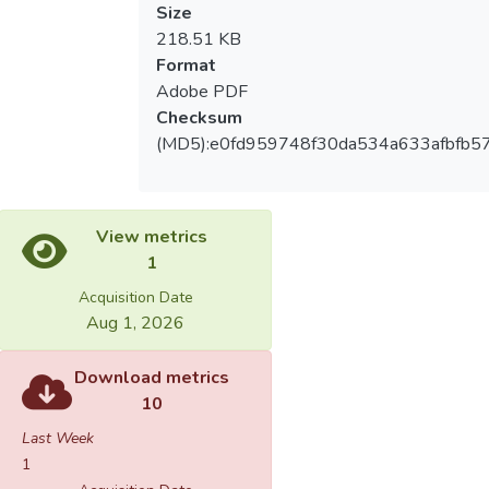
Size
218.51 KB
Format
Adobe PDF
Checksum
(MD5):e0fd959748f30da534a633afbfb5
View metrics
1
Acquisition Date
Aug 1, 2026
Download metrics
10
Last Week
1