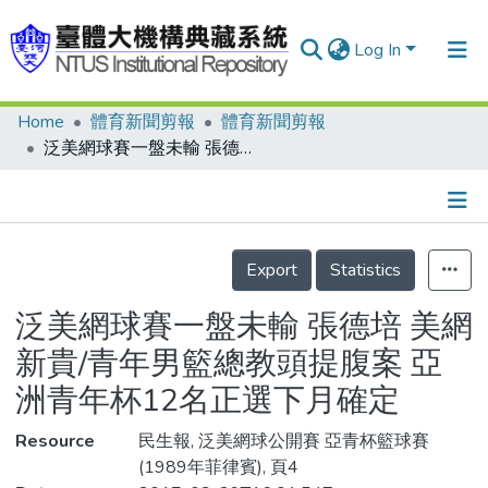
Log In
Home
體育新聞剪報
體育新聞剪報
Communities & Collections
泛美網球賽一盤未輸 張德培 美網新貴/青年男籃總教頭提腹案 亞洲青年杯12名正選下月確定
Research Outputs
Fundings & Projects
Details
People
Export
Statistics
Organizations
泛美網球賽一盤未輸 張德培 美網
Statistics
新貴/青年男籃總教頭提腹案 亞
洲青年杯12名正選下月確定
Resource
民生報, 泛美網球公開賽 亞青杯籃球賽
(1989年菲律賓), 頁4