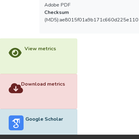
Adobe PDF
Checksum
(MD5):ae8015f01a9b171c660d225e110
View metrics
Download metrics
Google Scholar