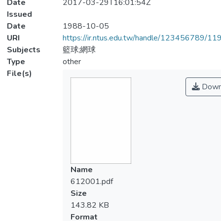
Date
2017-03-29T16:01:54Z
Issued
Date
1988-10-05
URI
https://ir.ntus.edu.tw/handle/123456789/1
Subjects
籃球;網球
Type
other
File(s)
Down
Name
612001.pdf
Size
143.82 KB
Format