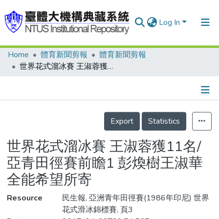
Log In
Home
體育新聞剪報
體育新聞剪報
Communities & Collections
世界花式溜冰賽 王淑蓉獲11名/亞青田徑賽前瞻1 彭煥樹王淑華全能希望所寄
Research Outputs
Fundings & Projects
Details
People
Export
Statistics
Organizations
世界花式溜冰賽 王淑蓉獲11名/
Statistics
亞青田徑賽前瞻1 彭煥樹王淑華
全能希望所寄
Resource
民生報, 亞洲青年田徑賽(1986年印尼) 世界
花式滑冰錦標賽, 頁3