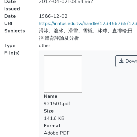
Date
2017-04-02T09:54:56Z
Issued
Date
1986-12-02
URI
https://ir.ntus.edu.tw/handle/123456789/1
Subjects
滑冰、溜冰、滑雪、雪橇、冰球、直排輪;田
徑;體育評論及分析
Type
other
File(s)
Down
Name
931501.pdf
Size
141.6 KB
Format
Adobe PDF