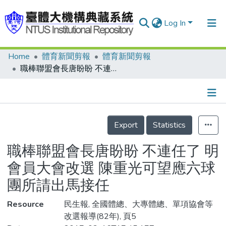
Log In
Home
體育新聞剪報
體育新聞剪報
Communities & Collections
職棒聯盟會長唐盼盼 不連任了 明會員大會改選 陳重光可望應六球團所請出馬接任
Research Outputs
Fundings & Projects
Details
People
Export
Statistics
Organizations
職棒聯盟會長唐盼盼 不連任了 明
Statistics
會員大會改選 陳重光可望應六球
團所請出馬接任
Resource
民生報, 全國體總、大專體總、單項協會等
改選報導(82年), 頁5