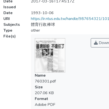
Date
2017-03-16T17:45:17Z
Issued
Date
1993-10-06
URI
https://ir.ntus.edu.tw/handle/987654321/1
Subjects
體育行政;棒球
Type
other
File(s)
Down
Name
760301.pdf
Size
207.06 KB
Format
Adobe PDF