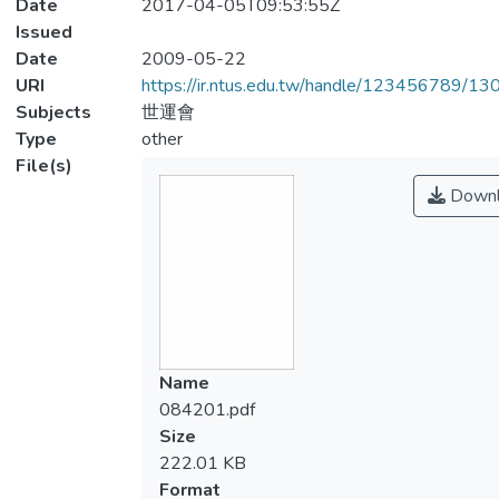
Date
2017-04-05T09:53:55Z
Issued
Date
2009-05-22
URI
https://ir.ntus.edu.tw/handle/123456789/1
Subjects
世運會
Type
other
File(s)
Downl
Name
084201.pdf
Size
222.01 KB
Format