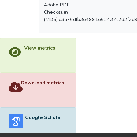
Adobe PDF
Checksum
(MD5):d3a76dfb3e4991e62437c2d2f2d
View metrics
Download metrics
Google Scholar