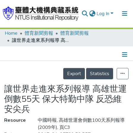
Log In
Home
體育新聞剪報
體育新聞剪報
Communities & Collections
讓世界走進來系列報導 高雄世運倒數55天 保大特勤中隊 反恐維安尖兵
Research Outputs
Fundings & Projects
Details
People
Export
Statistics
Organizations
讓世界走進來系列報導 高雄世運
Statistics
倒數55天 保大特勤中隊 反恐維
安尖兵
Resource
中國時報, 高雄世運會倒數100天系列報導
(2009年), 頁C3