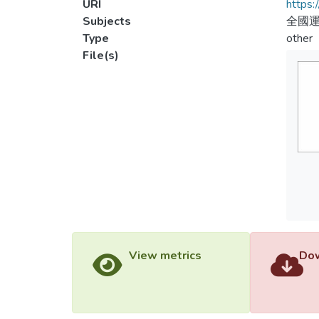
URI
https:
Subjects
全國運
Type
other
File(s)
View metrics
Dow