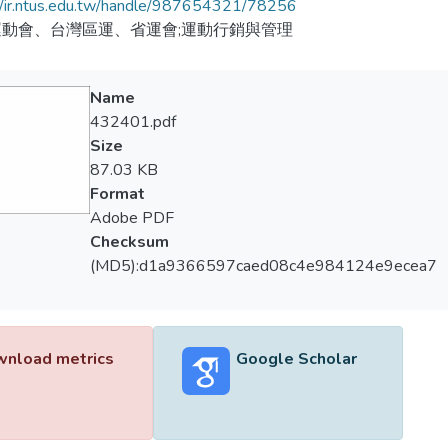
//ir.ntus.edu.tw/handle/987654321/78256
動會、台灣區運、省運會;運動行銷與管理
Name
432401.pdf
Size
87.03 KB
Format
Adobe PDF
Checksum
(MD5):d1a9366597caed08c4e984124e9ecea7
nload metrics
Google Scholar