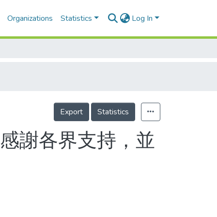
Organizations
Statistics
Log In
Export
Statistics
，感謝各界支持，並