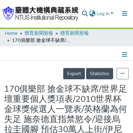
Log In
Home
體育新聞剪報
體育新聞剪報
Communities & Collections
170俱樂部 搶金球不缺席/世界足壇重要個人獎項表/2010世界杯金球獎候選人一覽表/英格蘭為何失足 施奈德直指禁慾令/迎接烏拉圭國腳 預估30萬人上街/伊尼耶斯塔 金球獎10入圍 爭冠兩隊佔半數/金球大遺珠 克洛澤落榜惹爭議/球迷爆衝突 印尼傳1死2傷/執法老出包 裁判總長還在拗
Research Outputs
Fundings & Projects
Details
People
Export
Statistics
Organizations
170俱樂部 搶金球不缺席/世界足
Statistics
壇重要個人獎項表/2010世界杯
金球獎候選人一覽表/英格蘭為何
失足 施奈德直指禁慾令/迎接烏
拉圭國腳 預估30萬人上街/伊尼