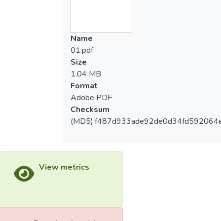
Name
01.pdf
Size
1.04 MB
Format
Adobe PDF
Checksum
(MD5):f487d933ade92de0d34fd592064
View metrics