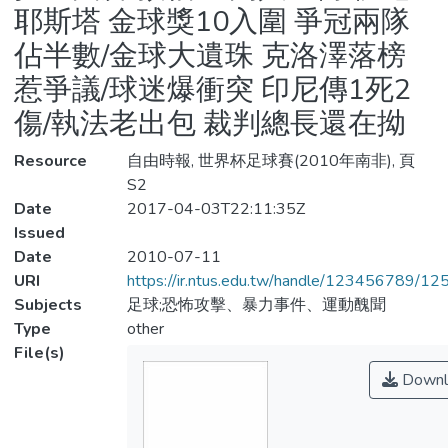
耶斯塔 金球獎10入圍 爭冠兩隊
佔半數/金球大遺珠 克洛澤落榜
惹爭議/球迷爆衝突 印尼傳1死2
傷/執法老出包 裁判總長還在拗
Resource
自由時報, 世界杯足球賽(2010年南非), 頁
S2
Date
2017-04-03T22:11:35Z
Issued
Date
2010-07-11
URI
https://ir.ntus.edu.tw/handle/123456789/1
Subjects
足球;恐怖攻擊、暴力事件、運動醜聞
Type
other
File(s)
Downl