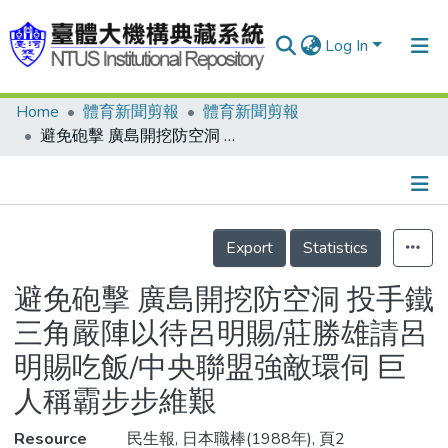
Log In
Home
體育新聞剪報
體育新聞剪報
Communities & Collections
避免砲擊 廣島開挖防空洞 投手鐵三角嚴陣以待呂明賜/莊勝雄請呂明賜吃飯/中央聯盟強敵環伺 巨人稱霸步步維艱
Research Outputs
Fundings & Projects
Details
People
Export
Statistics
Organizations
避免砲擊 廣島開挖防空洞 投手鐵
Statistics
三角嚴陣以待呂明賜/莊勝雄請呂
明賜吃飯/中央聯盟強敵環伺 巨
人稱霸步步維艱
Resource
民生報, 日本職棒(1988年), 頁2