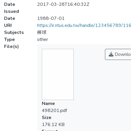
Date
2017-03-28T16:40:32Z
Issued
Date
1988-07-01
URI
https://ir.ntus.edu.tw/handle/123456789/1
Subjects
棒球
Type
other
File(s)
Downlo
Name
498201.pdf
Size
176.12 KB