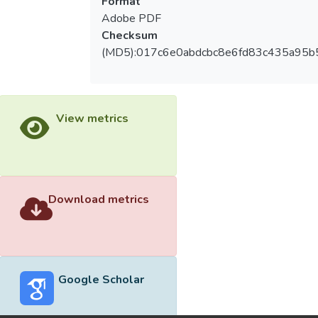
Format
Adobe PDF
Checksum
(MD5):017c6e0abdcbc8e6fd83c435a95b
View metrics
Download metrics
Google Scholar