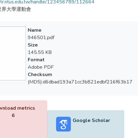
//ir.ntus.edu.tw/handle/123456789/112664
世界大學運動會
Name
946501.pdf
Size
145.55 KB
Format
Adobe PDF
Checksum
(MD5):d6dbad193a71cc3b821edbf216f63b17
nload metrics
6
Google Scholar