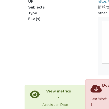
URI
https:
Subjects
籃球;
Type
other
File(s)
Dow
View metrics
2
Last Week
Acquisition Date
1