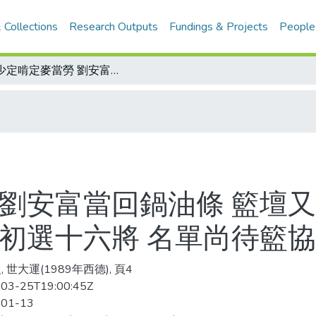
 Collections
Research Outputs
Fundings & Projects
People
熊少定啃定麥當勞 劉安富當回鍋油條 籃壇又颳跳槽風/世界大學運動會男籃代表隊 初選十六將 名單尚待籃協同意
 劉安富當回鍋油條 籃壇又
 初選十六將 名單尚待籃
 世大運(1989年西德), 頁4
03-25T19:00:45Z
-01-13