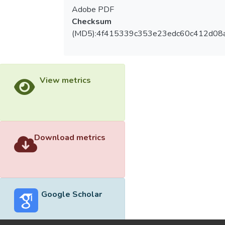
Adobe PDF
Checksum
(MD5):4f415339c353e23edc60c412d08
View metrics
Download metrics
Google Scholar