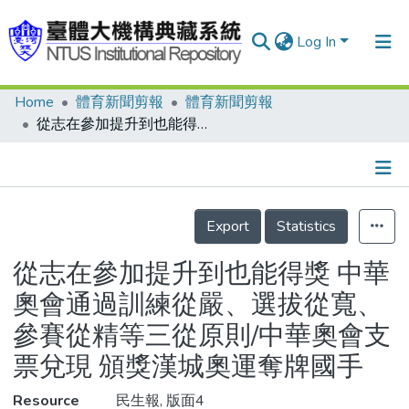
Log In
Home
體育新聞剪報
體育新聞剪報
Communities & Collections
從志在參加提升到也能得獎 中華奧會通過訓練從嚴、選拔從寬、參賽從精等三從原則/中華奧會支票兌現 頒獎漢城奧運奪牌國手
Research Outputs
Fundings & Projects
Details
People
Export
Statistics
Organizations
從志在參加提升到也能得獎 中華
Statistics
奧會通過訓練從嚴、選拔從寬、
參賽從精等三從原則/中華奧會支
票兌現 頒獎漢城奧運奪牌國手
Resource
民生報, 版面4