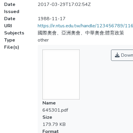
Date
2017-03-29T17:02:54Z
Issued
Date
1988-11-17
URI
https://ir.ntus.edu.tw/handle/123456789/1
Subjects
國際奧會、亞洲奧會、中華奧會;體育政策
Type
other
File(s)
Down
Name
645301.pdf
Size
179.79 KB
Format