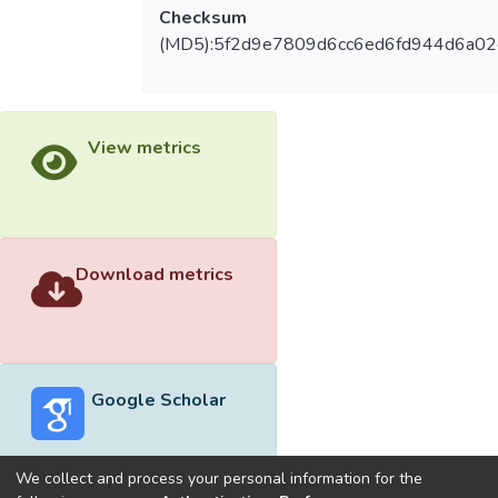
Checksum
(MD5):5f2d9e7809d6cc6ed6fd944d6a02
View metrics
Download metrics
Google Scholar
We collect and process your personal information for the