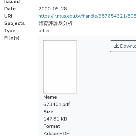
Issued
Date
2000-09-28
URI
https://ir.ntus.edu.tw/handle/987654321/80
Subjects
體育評論及分析
Type
other
File(s)
Downlo
Name
673401.pdf
Size
147.81 KB
Format
Adobe PDF