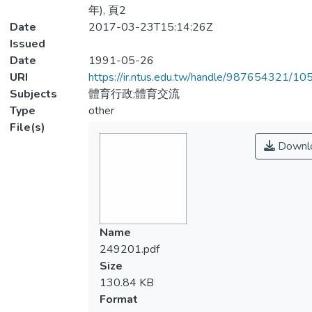
年), 頁2
Date
2017-03-23T15:14:26Z
Issued
Date
1991-05-26
URI
https://ir.ntus.edu.tw/handle/987654321/1
Subjects
體育行政;體育交流
Type
other
File(s)
Downl
Name
249201.pdf
Size
130.84 KB
Format