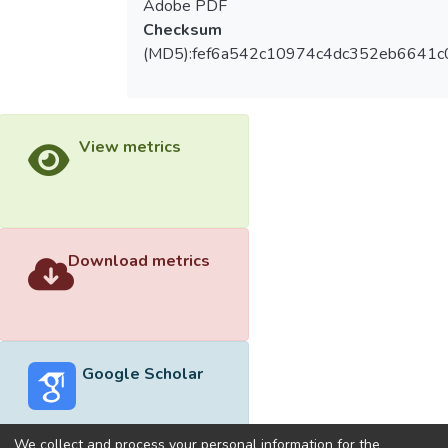
Adobe PDF
Checksum
(MD5):fef6a542c10974c4dc352eb6641c
View metrics
Download metrics
Google Scholar
We collect and process your personal information for the