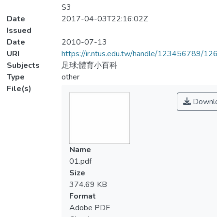
S3
Date
2017-04-03T22:16:02Z
Issued
Date
2010-07-13
URI
https://ir.ntus.edu.tw/handle/123456789/1
Subjects
足球;體育小百科
Type
other
File(s)
Downl
Name
01.pdf
Size
374.69 KB
Format
Adobe PDF