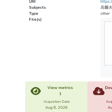
URI
https:
Subjects
高爾
Type
other
File(s)
View metrics
Dow
1
Acquisition Date
Acq
Aug 8, 2026
Au