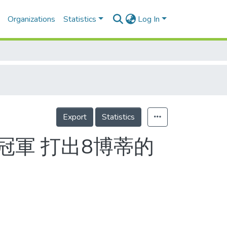
Organizations
Statistics
Log In
Export
Statistics
冠軍 打出8博蒂的