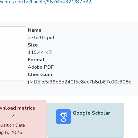
//ir.ntus.edu.tw/handle/987654321/87582
夫
Name
375201.pdf
Size
119.44 KB
Format
Adobe PDF
Checksum
(MD5):c5f39b5d240f5e8ec7b8cb67c00c308e
nload metrics
Google Scholar
7
uisition Date
g 8, 2026