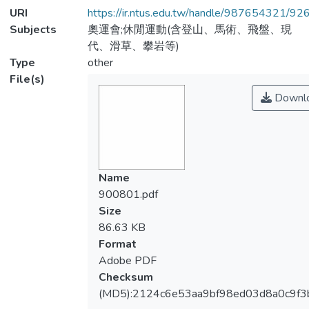
URI
https://ir.ntus.edu.tw/handle/987654321/92
Subjects
奧運會;休閒運動(含登山、馬術、飛盤、現
代、滑草、攀岩等)
Type
other
File(s)
Downl
Name
900801.pdf
Size
86.63 KB
Format
Adobe PDF
Checksum
(MD5):2124c6e53aa9bf98ed03d8a0c9f3