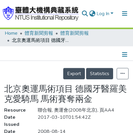
Log In
Home
體育新聞剪報
體育新聞剪報
Communities & Collections
北京奧運馬術項目 德國牙醫羅美克愛騎馬 馬術賽奪兩金
Research Outputs
Fundings & Projects
Details
People
Export
Statistics
Organizations
北京奧運馬術項目 德國牙醫羅美
Statistics
克愛騎馬 馬術賽奪兩金
Resource
聯合報, 奧運會(2008年北京), 頁AA4
Date
2017-03-10T01:54:42Z
Issued
Date
2008-08-14